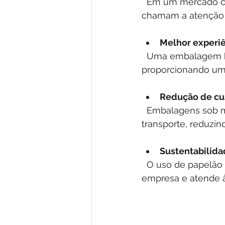
  Em um mercado competitivo, destacar-se é fundamental. Embalagens exclusivas 
chamam a atenção 
Melhor experiê
  Uma embalagem bem pensada facilita o manuseio, o transporte e a abertura, 
proporcionando uma
Redução de cu
  Embalagens sob medida evitam desperdícios de material e otimizam o espaço no 
transporte, reduzind
Sustentabilid
  O uso de papelão reciclável e processos eco-friendly contribui para a imagem da 
empresa e atende à