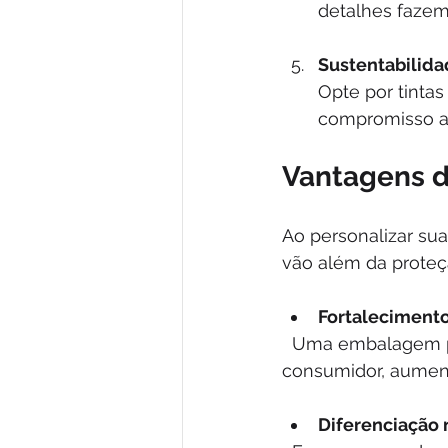
detalhes fazem
Sustentabilid
Opte por tintas
compromisso a
Vantagens d
Ao personalizar su
vão além da proteç
Fortaleciment
  Uma embalagem personalizada ajuda a fixar a imagem da sua empresa na mente do 
consumidor, aument
Diferenciação