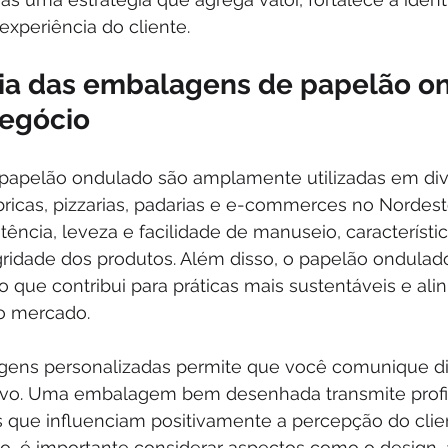
xperiência do cliente.
ia das embalagens de papelão o
negócio
apelão ondulado são amplamente utilizadas em dive
bricas, pizzarias, padarias e e-commerces no Nordeste
tência, leveza e facilidade de manuseio, característic
egridade dos produtos. Além disso, o papelão ondulad
, o que contribui para práticas mais sustentáveis e al
o mercado.
gens personalizadas permite que você comunique d
lvo. Uma embalagem bem desenhada transmite profi
 que influenciam positivamente a percepção do clie
so, é importante considerar aspectos como o design, 