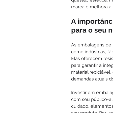
marca e melhora a e
A importânc
para o seu 
As embalagens de p
como indústrias, fá
Elas oferecem resis
para garantir a int
material reciclável
demandas atuais d
Investir em embala
com seu público-a
cuidado, elementos
seu produto. Por is