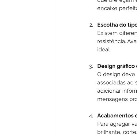
encaixe perfeit
Escolha do tip
Existem difere
resistência. Av
ideal.
Design gráfico
O design deve r
associadas ao s
adicionar info
mensagens pro
Acabamentos e
Para agregar v
brilhante, cort