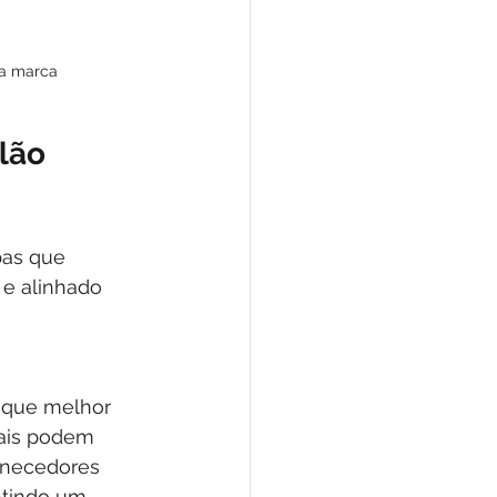
da marca
lão 
pas que 
 e alinhado 
 que melhor 
ais podem 
rnecedores 
tindo um 