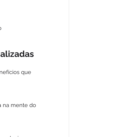
o 
alizadas
efícios que 