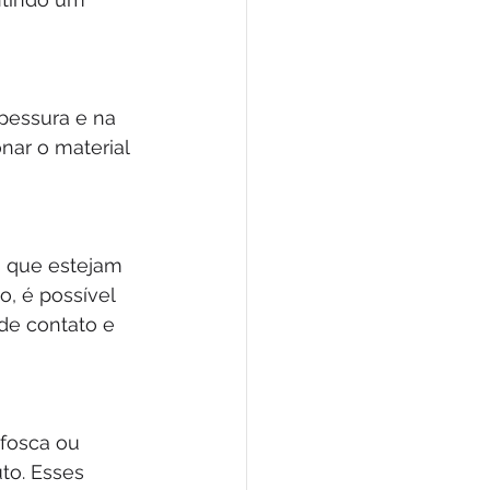
pessura e na 
nar o material 
s que estejam 
, é possível 
de contato e 
fosca ou 
to. Esses 