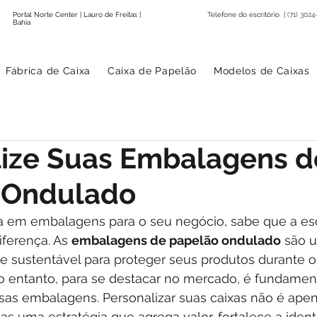
Portal Norte Center | Lauro de Freitas |
Telefone do escritório |
(71) 3024
Bahia
Fábrica de Caixa
Caixa de Papelão
Modelos de Caixas
lize Suas Embalagens d
 Ondulado
 em embalagens para o seu negócio, sabe que a esc
iferença. As 
embalagens de papelão ondulado
 são 
e sustentável para proteger seus produtos durante o 
entanto, para se destacar no mercado, é fundamenta
sas embalagens. Personalizar suas caixas não é ape
as uma estratégia que agrega valor, fortalece a iden