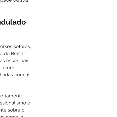
ndulado 
rsos setores, 
 do Brasil. 
as essenciais 
o é um 
inhadas com as 
iretamente 
ssionalismo e 
nte sobre o 
as cores, o 