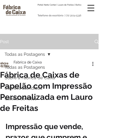
Portal Norte Center | Lauro de Freitas | Bahia
Telefone do escritório |
(71) 3024-5336
Post
Todas as Postagens
Fabrica de Caixa
Todas as Postagens
Fábrica de Caixas de
Sobre a Fabrica de Caixa
Papelão com Impressão
Clientes atendidos
Personalizada em Lauro
Galeria de fotos
de Freitas
Impressão que vende, 
prazos que cumprem e 