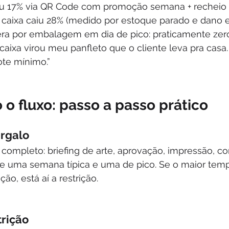
u 17% via QR Code com promoção semana + recheio e
 caixa caiu 28% (medido por estoque parado e dano e
a por embalagem em dia de pico: praticamente zero
 caixa virou meu panfleto que o cliente leva pra casa.
ote mínimo.”
o fluxo: passo a passo prático
argalo
completo: briefing de arte, aprovação, impressão, co
e uma semana típica e uma de pico. Se o maior temp
ão, está aí a restrição.
trição