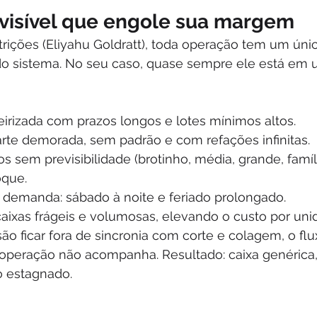
nvisível que engole sua margem
trições (Eliyahu Goldratt), toda operação tem um úni
do sistema. No seu caso, quase sempre ele está em 
eirizada com prazos longos e lotes mínimos altos.
rte demorada, sem padrão e com refações infinitas.
 sem previsibilidade (brotinho, média, grande, famíl
oque.
a demanda: sábado à noite e feriado prolongado.
caixas frágeis e volumosas, elevando o custo por uni
o ficar fora de sincronia com corte e colagem, o flu
operação não acompanha. Resultado: caixa genérica,
o estagnado.