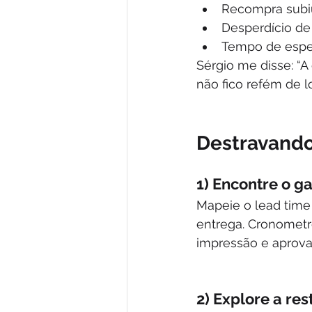
Recompra subi
Desperdício de
Tempo de esper
Sérgio me disse: “A
não fico refém de l
Destravando 
1) Encontre o g
Mapeie o lead time 
entrega. Cronometr
impressão e aprovaç
2) Explore a res