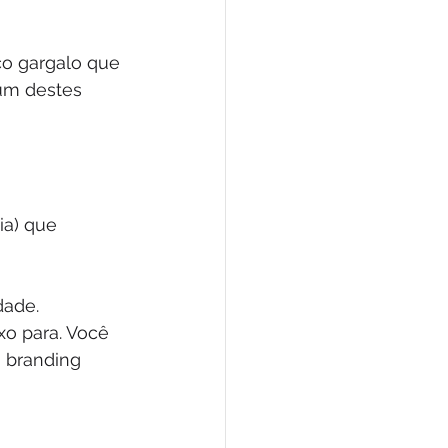
co gargalo que 
um destes 
ia) que 
dade.
xo para. Você 
 branding 