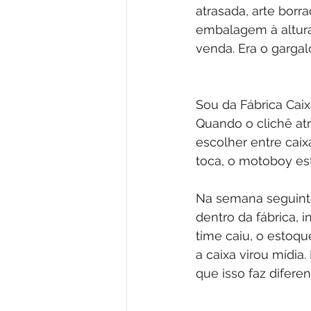
atrasada, arte bor
embalagem à altura 
venda. Era o garga
Sou da Fábrica Caix
Quando o clichê atr
escolher entre caix
toca, o motoboy es
Na semana seguinte,
dentro da fábrica, 
time caiu, o estoq
a caixa virou mídi
que isso faz diferen