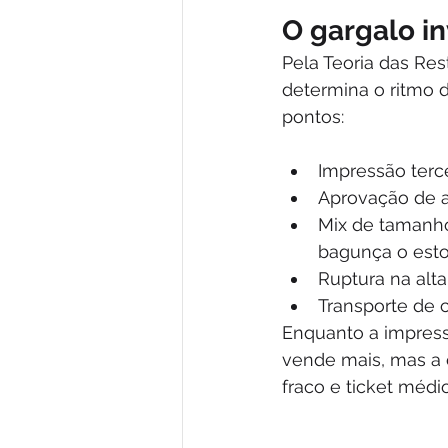
O gargalo i
Pela Teoria das Res
determina o ritmo 
pontos:
Impressão terc
Aprovação de a
Mix de tamanhos
bagunça o est
Ruptura na alt
Transporte de 
Enquanto a impressã
vende mais, mas a 
fraco e ticket médi