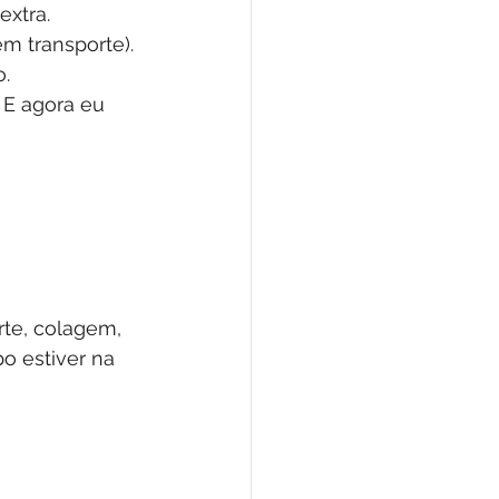
xtra.
m transporte).
.
 E agora eu 
rte, colagem, 
o estiver na 