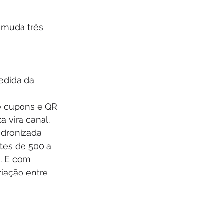
 muda três 
edida da 
e cupons e QR 
 vira canal.
dronizada 
tes de 500 a 
. E com 
riação entre 