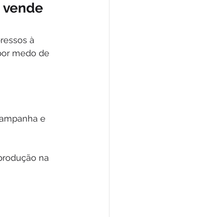
e vende 
pressos à 
 por medo de 
campanha e 
 produção na 