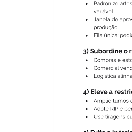
Padronize artes
variável.
Janela de apro
produção.
Fila única: ped
3) Subordine o 
Compras e esto
Comercial vend
Logística alinh
4) Eleve a restr
Amplie turnos e
Adote RIP e per
Use tiragens c