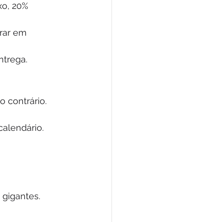
xo, 20% 
rar em 
ntrega.
 contrário.
calendário.
 gigantes.