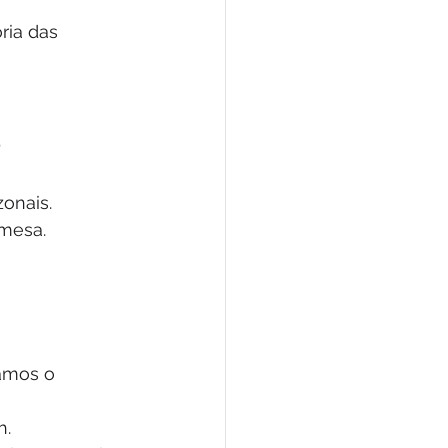
ria das 
e
onais.
 mesa.
amos o 
h.