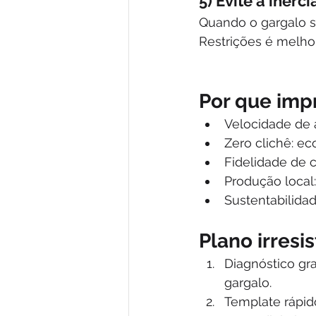
5) Evite a inérci
Quando o gargalo se
Restrições é melhor
Por que impr
Velocidade de 
Zero clichê: e
Fidelidade de c
Produção local:
Sustentabilidad
Plano irresis
Diagnóstico gr
gargalo.
Template rápid