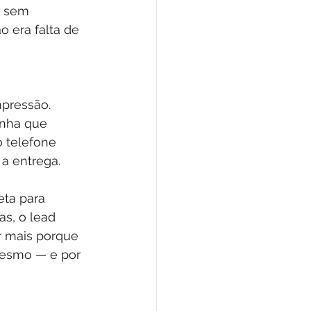
o sem 
 era falta de 
mpressão. 
inha que 
o telefone 
a entrega.
eta para 
as, o lead 
r mais porque 
mesmo — e por 