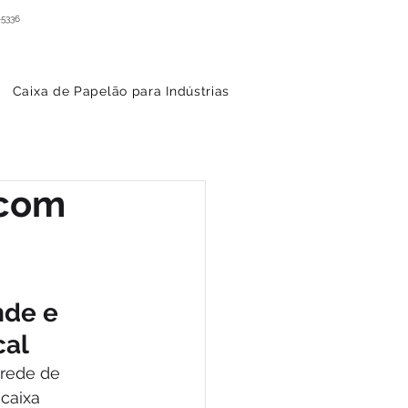
-5336
Caixa de Papelão para Indústrias
 com
de e 
cal
rede de 
caixa 