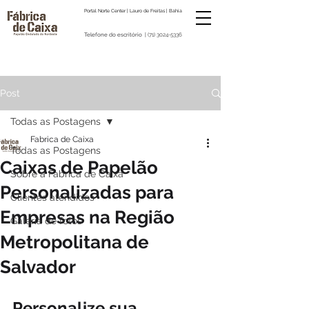
Portal Norte Center | Lauro de Freitas | Bahia
Telefone do escritório |
(71) 3024-5336
Post
Todas as Postagens
Fabrica de Caixa
Todas as Postagens
Caixas de Papelão
Sobre a Fabrica de Caixa
Personalizadas para
Clientes atendidos
Empresas na Região
Galeria de fotos
Metropolitana de
Salvador
Personalize sua 