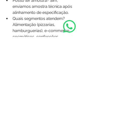
Posso ter amostra? Sim, 
enviamos amostra técnica após 
alinhamento de especificação.
Quais segmentos atendem? 
Alimentação (pizzarias, 
hamburguerias), e-commerce, 
cosméticos, confecções, 
indústria leve.
Conclusão: sua caixa é 
uma máquina de vendas
Fale Conosco no WhatsApp
Em 2025, embalagem não é custo: é 
canal. Caixas de papelão 
Preencha os dados abaixo:
personalizadas fortalecem a marca, 
reduzem avarias e destravam o fluxo 
de vendas quando você resolve o 
gargalo certo. Na RMS, onde cada 
minuto preso no trânsito custa 